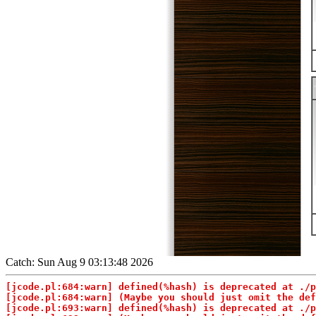
Catch: Sun Aug 9 03:13:48 2026
[jcode.pl:684:warn] defined(%hash) is deprecated at ./
[jcode.pl:684:warn] (Maybe you should just omit the def
[jcode.pl:693:warn] defined(%hash) is deprecated at ./